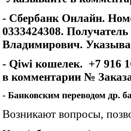
-
Сбербанк Онлайн
. Ном
0333424308. Получател
Владимирович. Указыва
-
Qiwi кошелек
. +7 916 
в комментарии № Заказа
- Банковским переводом др. б
Возникают вопросы, позво