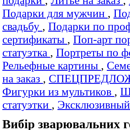
подарки
,
Литье на заказ
,
Подарки для мужчин
,
По
свадьбу
,
Подарки по про
сертификаты
,
Поп-арт по
статуэтка
,
Портреты по 
Рельефные картины
,
Семе
на заказ
,
СПЕЦПРЕДЛО
Фигурки из мультиков
,
Ш
статуэтки
,
Эксклюзивный
Вибір зварювальних г