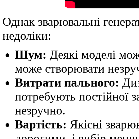
Однак зварювальні генера
недоліки:
Шум:
Деякі моделі мож
може створювати незруч
Витрати пального:
Диз
потребують постійної з
незручно.
Вартість:
Якісні зварю
дорогими, і вибір мен